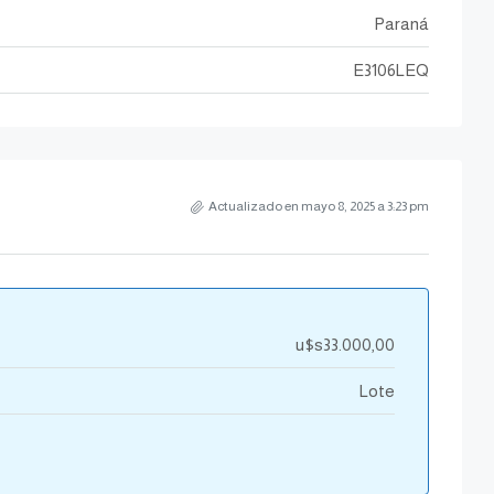
Paraná
E3106LEQ
Actualizado en mayo 8, 2025 a 3:23 pm
u$s33.000,00
Lote