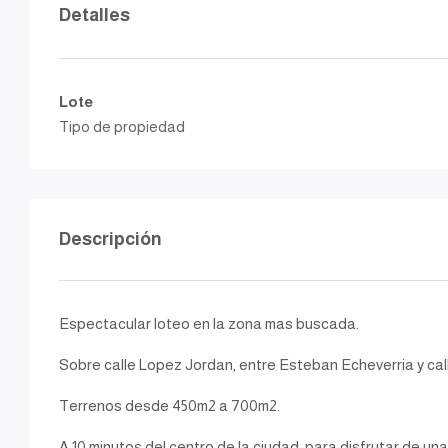
Detalles
Lote
Tipo de propiedad
Descripción
Espectacular loteo en la zona mas buscada.
Sobre calle Lopez Jordan, entre Esteban Echeverria y call
Terrenos desde 450m2 a 700m2.
A 10 minutos del centro de la ciudad, para disfrutar de una 