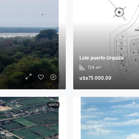
Lote puerto Urquiza
724
m²
u$s75.000,00
VENTA