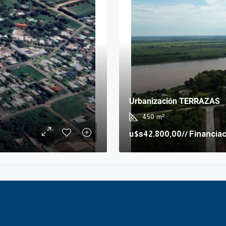
Urbanización TERRAZAS
450
m²
u$s42.800,00
// Financia