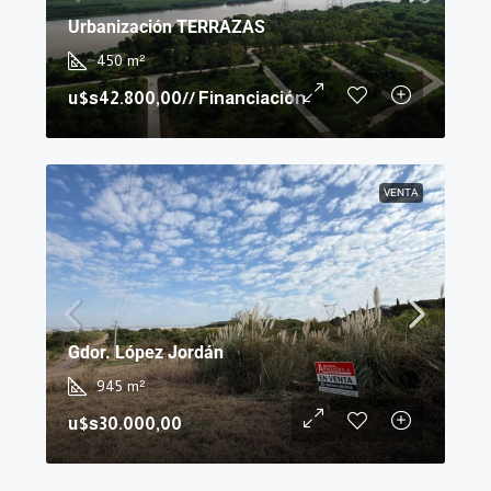
Urbanización TERRAZAS
450
m²
u$s42.800,00
// Financiación
VENTA
Gdor. López Jordán
945
m²
u$s30.000,00