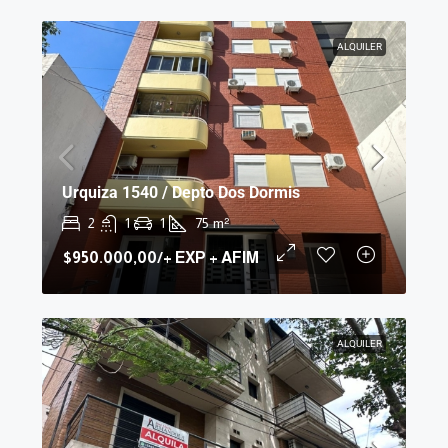
ALQUILER
Urquiza 1540 / Depto Dos Dormis
2
1
1
75
m²
$950.000,00
/+ EXP + AFIM
ALQUILER