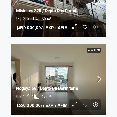
Misiones 320 / Depto Dos Dormis
2
1
60
m²
$650.000,00
/+ EXP + AFIM
ALQUILER
Nogoya 69 / Depto Un Dormitorio
1
1
45
m²
$550.000,00
/+ EXP + AFIM