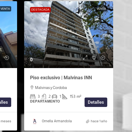
VENTA
VENTA
DESTACADA
0
Piso exclusivo | Malvinas INN
Malvinas y Cordoba
3
2
1
153
m²
DEPARTAMENTO
lles
Detalles
9 meses
Ornella Armandola
hace 1 año