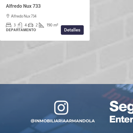
Alfredo Nux 733
Alfredo Nux 734
3
4
2
190
m²
Detalles
DEPARTAMENTO