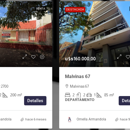
VENTA
DESTACADA
u$s160.000,00
Malvinas 67
r 2700
Malvinas 67
2
200
m²
2
2
1
85
m²
DEPARTAMENTO
Detalles
Deta
mandola
hace 6 meses
Ornella Armandola
hace 