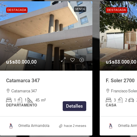
VENTA
DESTACADA
DESTACADA
u$s80.000,00
u$s88.000,00
Catamarca 347
F. Soler 2700
Catamarca 347
Francisco Sole
1
1
45
m²
3
2
DEPARTAMENTO
CASA
Detalles
Ornella Armandola
hace 2 meses
Ornella Ar