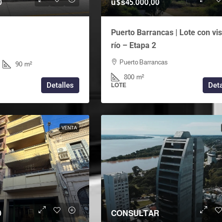
0
u$s45.000,00
Puerto Barrancas | Lote con vis
río – Etapa 2
Puerto Barrancas
1
90
m²
800
m²
Detalles
Deta
LOTE
VENTA
0
CONSULTAR