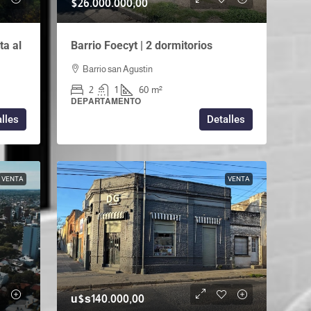
$26.000.000,00
ta al
Barrio Foecyt | 2 dormitorios
Barrio san Agustin
2
1
60
m²
DEPARTAMENTO
lles
Detalles
VENTA
VENTA
u$s140.000,00