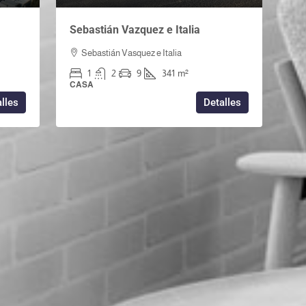
Sebastián Vazquez e Italia
Sebastián Vasquez e Italia
1
2
9
341
m²
CASA
lles
Detalles