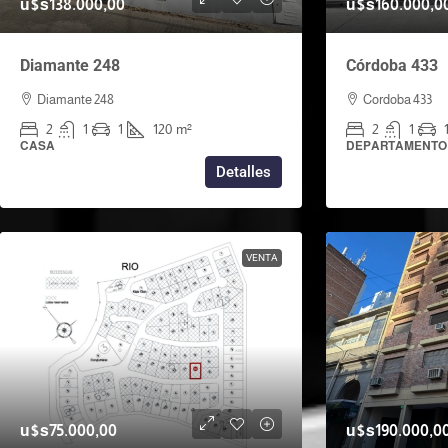
u$s138.000,00
u$s160.000,0
Diamante 248
Córdoba 433
Diamante 248
Cordoba 433
2
1
1
120
m²
2
1
CASA
DEPARTAMENTO
Detalles
VENTA
u$s75.000,00
u$s190.000,0