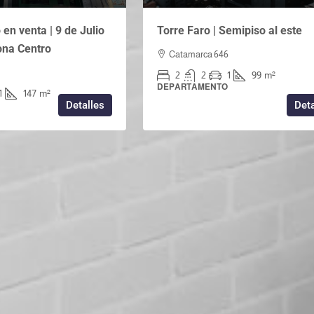
en venta | 9 de Julio
Torre Faro | Semipiso al este
Zona Centro
Catamarca 646
2
2
1
99
m²
DEPARTAMENTO
1
147
m²
Detalles
Deta