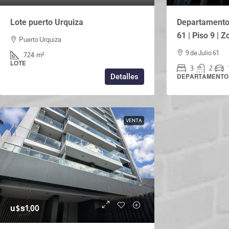
Lote puerto Urquiza
Departamento 
61 | Piso 9 | 
Puerto Urquiza
9 de Julio 61
724
m²
LOTE
3
2
Detalles
DEPARTAMENTO
VENTA
u$s1,00