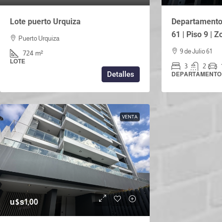
Lote puerto Urquiza
Departamento 
61 | Piso 9 | 
Puerto Urquiza
9 de Julio 61
724
m²
LOTE
3
2
Detalles
DEPARTAMENTO
VENTA
u$s1,00