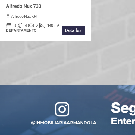
Alfredo Nux 733
Alfredo Nux 734
3
4
2
190
m²
Detalles
DEPARTAMENTO