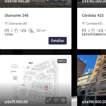
u$s138.000,00
u$s160.000,0
Diamante 248
Córdoba 433
Diamante 248
Cordoba 433
2
1
1
120
m²
2
1
CASA
DEPARTAMENTO
Detalles
VENTA
u$s75.000,00
u$s190.000,0