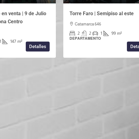
en venta | 9 de Julio
Torre Faro | Semipiso al este
Zona Centro
Catamarca 646
2
2
1
99
m²
DEPARTAMENTO
1
147
m²
Detalles
Deta