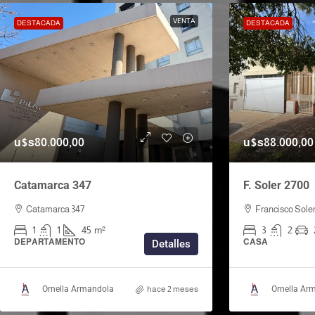
VENTA
DESTACADA
DESTACADA
u$s80.000,00
u$s88.000,00
Catamarca 347
F. Soler 2700
Catamarca 347
Francisco Sole
1
1
45
m²
3
2
DEPARTAMENTO
CASA
Detalles
Ornella Armandola
hace 2 meses
Ornella Ar