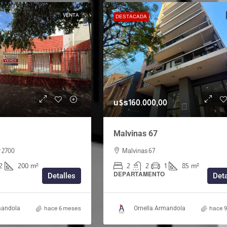
VENTA
DESTACADA
u$s160.000,00
Malvinas 67
r 2700
Malvinas 67
2
200
m²
2
2
1
85
m²
DEPARTAMENTO
Detalles
Deta
mandola
hace 6 meses
Ornella Armandola
hace 