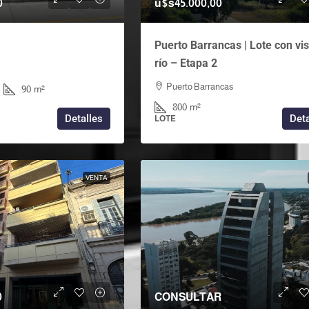
0
u$s45.000,00
Puerto Barrancas | Lote con vis
río – Etapa 2
Puerto Barrancas
1
90
m²
800
m²
Detalles
Deta
LOTE
VENTA
0
CONSULTAR