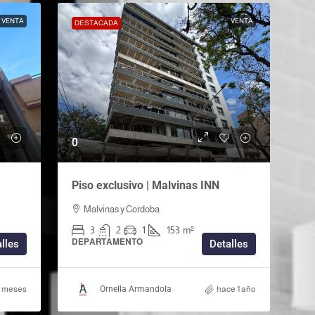
VENTA
VENTA
DESTACADA
0
Piso exclusivo | Malvinas INN
Malvinas y Cordoba
3
2
1
153
m²
DEPARTAMENTO
lles
Detalles
9 meses
Ornella Armandola
hace 1 año