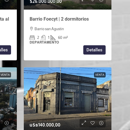
$26.000.000,00
ta al
Barrio Foecyt | 2 dormitorios
Barrio san Agustin
2
1
60
m²
DEPARTAMENTO
lles
Detalles
VENTA
VENTA
u$s140.000,00