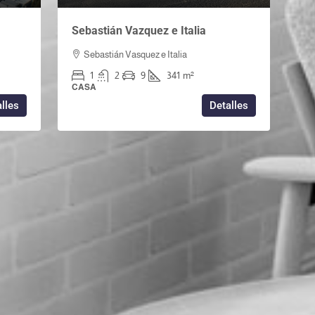
Sebastián Vazquez e Italia
Sebastián Vasquez e Italia
1
2
9
341
m²
CASA
lles
Detalles