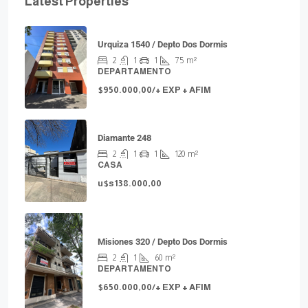
Latest Properties
Urquiza 1540 / Depto Dos Dormis
2
1
1
75
m²
DEPARTAMENTO
$950.000,00/+ EXP + AFIM
Diamante 248
2
1
1
120
m²
CASA
u$s138.000,00
Misiones 320 / Depto Dos Dormis
2
1
60
m²
DEPARTAMENTO
$650.000,00/+ EXP + AFIM