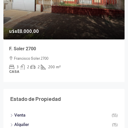
u$s88.000,00
F. Soler 2700
Francisco Soler 2700
3
2
2
200
m²
CASA
Estado de Propiedad
Venta
(55)
Alquiler
(15)