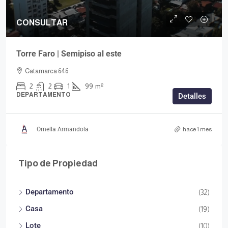
CONSULTAR
Torre Faro | Semipiso al este
Catamarca 646
2
2
1
99
m²
DEPARTAMENTO
Detalles
Ornella Armandola
hace 1 mes
Tipo de Propiedad
Departamento
(32)
Casa
(19)
Lote
(10)