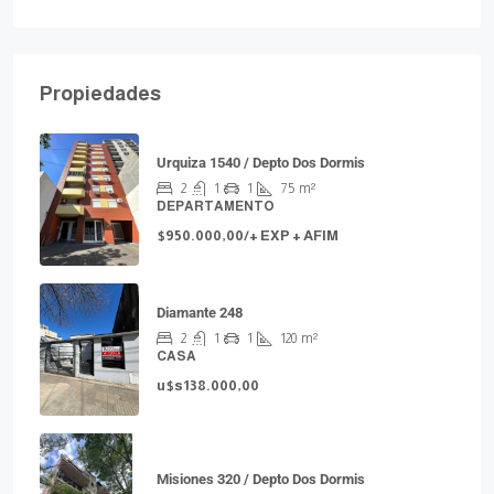
Propiedades
Urquiza 1540 / Depto Dos Dormis
2
1
1
75
m²
DEPARTAMENTO
$950.000,00/+ EXP + AFIM
Diamante 248
2
1
1
120
m²
CASA
u$s138.000,00
Misiones 320 / Depto Dos Dormis